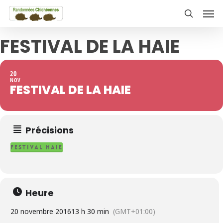
Skip
Men
to
search
main
FESTIVAL DE LA HAIE
content
20
NOV
FESTIVAL DE LA HAIE
Précisions
festival haie
Heure
20 novembre 2016
13 h 30 min
(GMT+01:00)