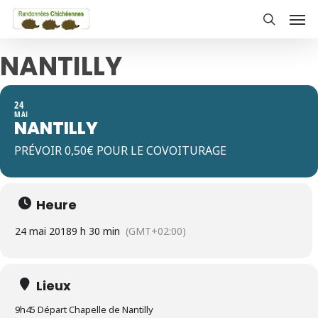
Skip
Men
to
search
main
NANTILLY
content
24
MAI
NANTILLY
PRÉVOIR 0,50€ POUR LE COVOITURAGE
Heure
24 mai 2018
9 h 30 min
(GMT+02:00)
Lieux
9h45 Départ Chapelle de Nantilly