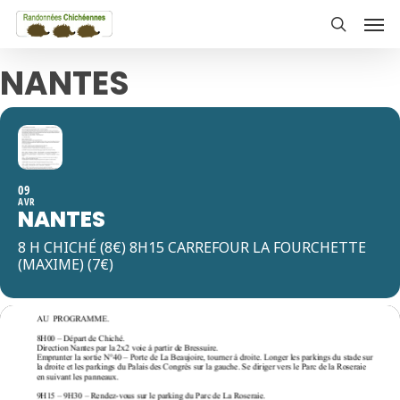
Skip
Men
to
search
main
NANTES
content
09
AVR
NANTES
8 H CHICHÉ (8€) 8H15 CARREFOUR LA FOURCHETTE
(MAXIME) (7€)