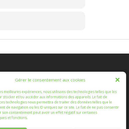
es Randonnées Chichéennes
Gérer le consentement aux cookies
e les marches que vous ferez, ou que nous ferons
les meilleures expériences, nous utilisons des technologies telles que les
semble, soient l'occasion d'échanges enrichissants.
r stocker et/ou accéder aux informations des appareils. Le fait de
 ces technologies nous permettra de traiter des données telles que le
 de navigation ou les ID uniques sur ce site. Le fait de ne pas consentir
r son consentement peut avoir un effet négatif sur certaines
ques et fonctions.