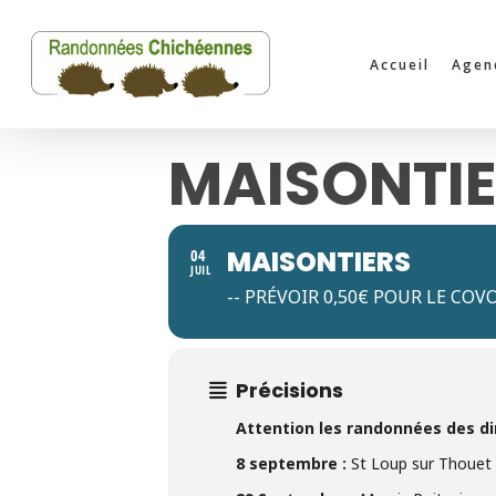
Skip
to
Accueil
Agen
main
content
MAISONTI
MAISONTIERS
04
JUIL
-- PRÉVOIR 0,50€ POUR LE COV
Précisions
Attention les randonnées des di
8 septembre :
St Loup sur Thouet