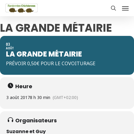
Skip
Men
to
search
main
LA GRANDE MÉTAIRIE
content
03
AOÛT
LA GRANDE MÉTAIRIE
PRÉVOIR 0,50€ POUR LE COVOITURAGE
Heure
3 août 2017
8 h 30 min
(GMT+02:00)
Organisateurs
Suzanne et Guy