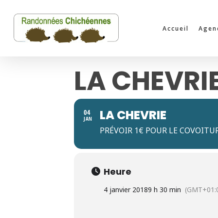
Skip
to
Accueil
Agen
main
content
LA CHEVRI
LA CHEVRIE
04
JAN
PRÉVOIR 1€ POUR LE COVOITU
Heure
4 janvier 2018
9 h 30 min
(GMT+01: