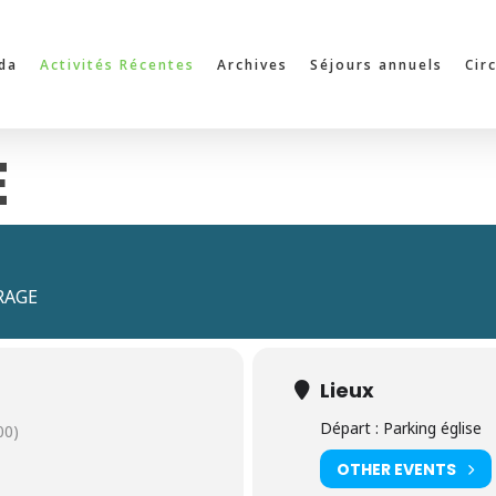
da
Activités Récentes
Archives
Séjours annuels
Cir
E
RAGE
Lieux
Départ : Parking église
00)
OTHER EVENTS