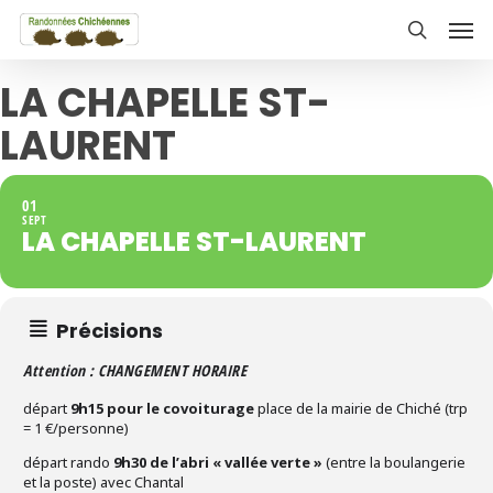
Skip
Men
to
search
main
LA CHAPELLE ST-
content
LAURENT
01
SEPT
LA CHAPELLE ST-LAURENT
Précisions
Attention : CHANGEMENT HORAIRE
départ
9h15 pour le covoiturage
place de la mairie de Chiché (trp
= 1 €/personne)
départ rando
9h30 de l’abri « vallée verte »
(entre la boulangerie
et la poste) avec Chantal