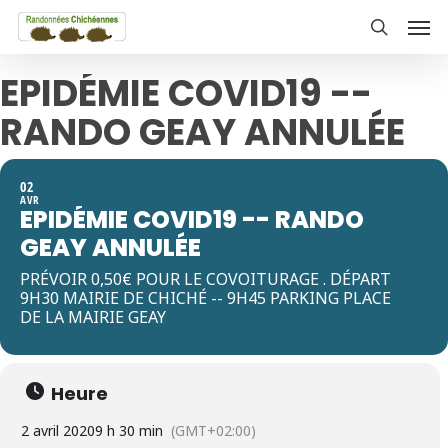
Skip
Men
to
search
main
EPIDÉMIE COVID19 --
content
RANDO GEAY ANNULÉE
02
AVR
EPIDÉMIE COVID19 -- RANDO
GEAY ANNULÉE
PRÉVOIR 0,50€ POUR LE COVOITURAGE . DÉPART
9H30 MAIRIE DE CHICHÉ -- 9H45 PARKING PLACE
DE LA MAIRIE GEAY
Heure
2 avril 2020
9 h 30 min
(GMT+02:00)