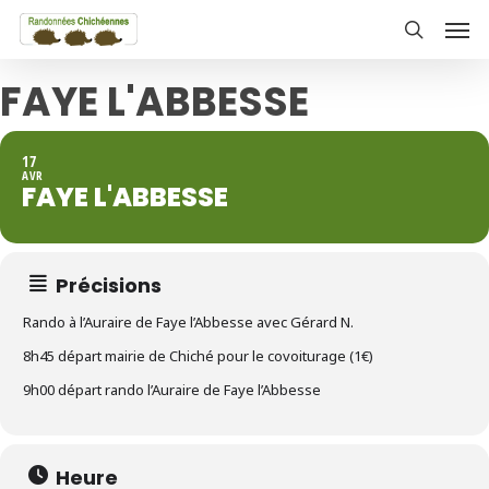
Skip
Men
to
search
main
FAYE L'ABBESSE
content
17
AVR
FAYE L'ABBESSE
Précisions
Rando à l’Auraire de Faye l’Abbesse avec Gérard N.
8h45 départ mairie de Chiché pour le covoiturage (1€)
9h00 départ rando l’Auraire de Faye l’Abbesse
Heure