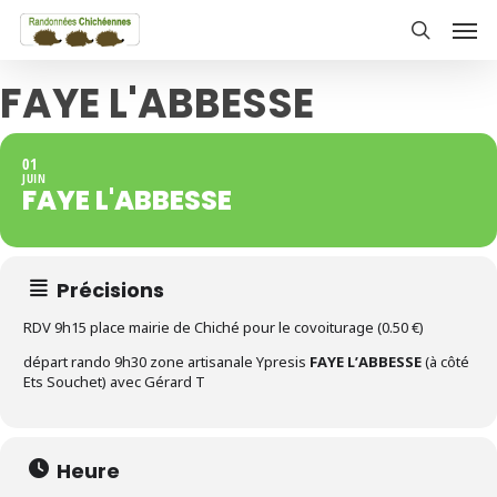
Skip
Men
to
search
main
FAYE L'ABBESSE
content
01
JUIN
FAYE L'ABBESSE
Précisions
RDV 9h15 place mairie de Chiché pour le covoiturage (0.50 €)
départ rando 9h30 zone artisanale Ypresis
FAYE L’ABBESSE
(à côté
Ets Souchet) avec Gérard T
Heure