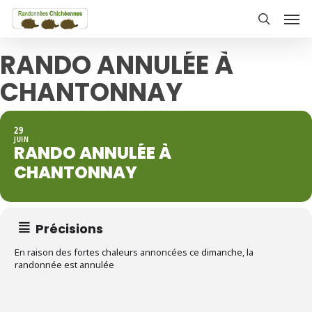
Skip
Men
to
search
main
RANDO ANNULÉE À
content
CHANTONNAY
29
JUIN
RANDO ANNULÉE À
CHANTONNAY
Précisions
En raison des fortes chaleurs annoncées ce dimanche, la
randonnée est annulée