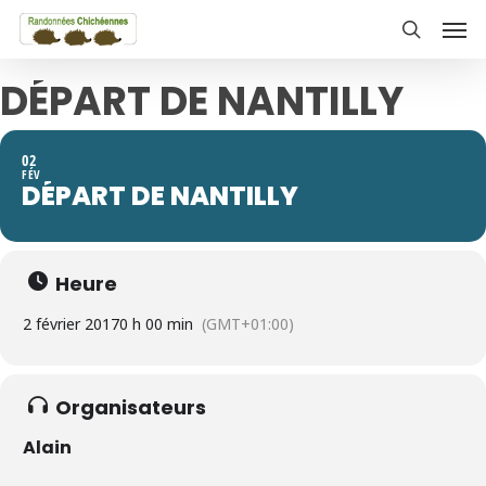
Skip
Men
to
search
main
DÉPART DE NANTILLY
content
02
FÉV
DÉPART DE NANTILLY
Heure
2 février 2017
0 h 00 min
(GMT+01:00)
Organisateurs
Alain