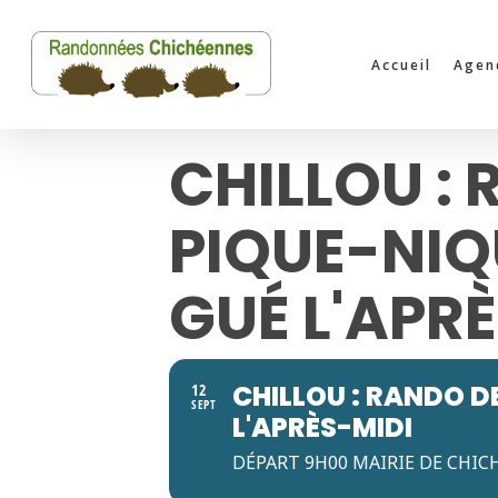
Skip
to
Accueil
Agen
main
content
CHILLOU : 
PIQUE-NIQU
GUÉ L'APR
CHILLOU : RANDO DE
12
SEPT
L'APRÈS-MIDI
DÉPART 9H00 MAIRIE DE CHIC