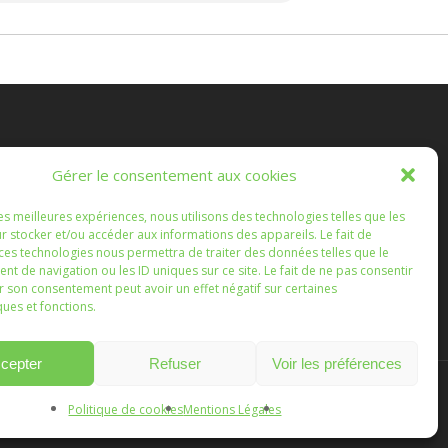
es Randonnées Chichéennes
Gérer le consentement aux cookies
e les marches que vous ferez, ou que nous ferons
les meilleures expériences, nous utilisons des technologies telles que les
semble, soient l'occasion d'échanges enrichissants.
r stocker et/ou accéder aux informations des appareils. Le fait de
 ces technologies nous permettra de traiter des données telles que le
 de navigation ou les ID uniques sur ce site. Le fait de ne pas consentir
r son consentement peut avoir un effet négatif sur certaines
ques et fonctions.
cepter
Refuser
Voir les préférences
Politique de cookies
Mentions Légales