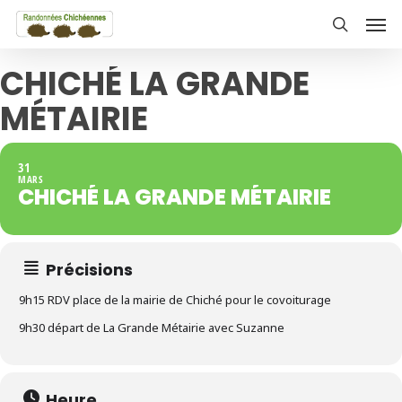
Skip
Men
to
search
main
CHICHÉ LA GRANDE
content
MÉTAIRIE
31
MARS
CHICHÉ LA GRANDE MÉTAIRIE
Précisions
9h15 RDV place de la mairie de Chiché pour le covoiturage
9h30 départ de La Grande Métairie avec Suzanne
Heure