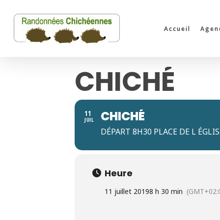
Skip
to
Accueil
Agen
main
content
CHICHÉ
CHICHÉ
11
JUIL
DÉPART 8H30 PLACE DE L ÉGLI
Heure
11 juillet 2019
8 h 30 min
(GMT+02: