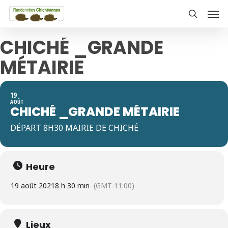
Skip
Men
to
search
main
CHICHÉ _GRANDE
content
MÉTAIRIE
19
AOÛT
CHICHÉ _GRANDE MÉTAIRIE
DÉPART 8H30 MAIRIE DE CHICHÉ
Heure
19 août 2021
8 h 30 min
(GMT-11:00)
Lieux