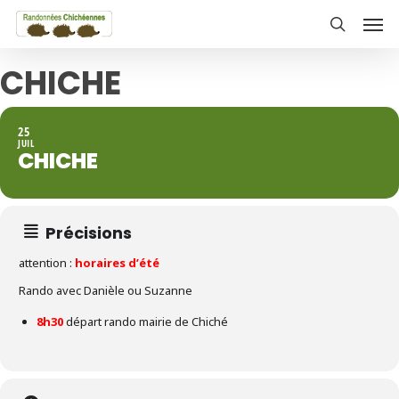
Skip
Men
to
search
main
CHICHE
content
25
JUIL
CHICHE
Précisions
attention :
horaires d’été
Rando avec Danièle ou Suzanne
8h30
départ rando mairie de Chiché