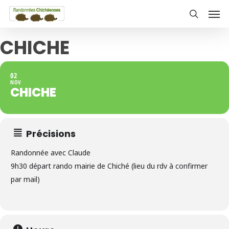
Skip
Men
to
search
main
CHICHE
content
02
NOV
CHICHE
Précisions
Randonnée avec Claude
9h30 départ rando mairie de Chiché (lieu du rdv à confirmer
par mail)