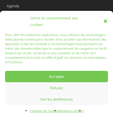
Agenda
Circuits
Gérer le consentement aux
L’association
cookies
Pour offrir les meilleures expériences, nous utilisons des technologies
telles que les cookies pour stocker et/ou accéder aux informations des
appareils. Le fait de consentir à ces technologies nous permettra de
Les Randonnées Chichéennes
traiter des données telles que le comportement de navigation ou les ID
uniques sur ce site. Le fait de ne pas consentir ou de retirer son
consentement peut avoir un effet négatif sur certaines caractéristiques
Que les marches que vous ferez, ou que nous ferons
et fonctions.
ensemble, soient l'occasion d'échanges enrichissants.
Accepter
Refuser
© 2026 Randonnées Chichéennes.
Mentions légales
Voir les préférences
Création :
Vanda Cipriano
Politique de cookies
Mentions Légales