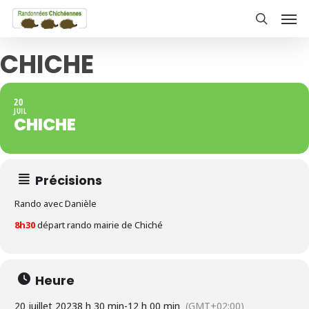
Skip
Men
to
search
main
CHICHE
content
20
JUIL
CHICHE
Précisions
Rando avec Danièle
8h30
départ rando mairie de Chiché
Heure
20 juillet 2023
8 h 30 min
-
12 h 00 min
(GMT+02:00)