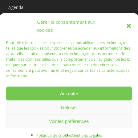
Agenda
Circuits
Gérer le consentement aux
L’association
cookies
Pour offrir les meilleures expériences, nous utilisons des technologies
telles que les cookies pour stocker et/ou accéder aux informations des
appareils. Le fait de consentir à ces technologies nous permettra de
Les Randonnées Chichéennes
traiter des données telles que le comportement de navigation ou les ID
uniques sur ce site. Le fait de ne pas consentir ou de retirer son
consentement peut avoir un effet négatif sur certaines caractéristiques
Que les marches que vous ferez, ou que nous ferons
et fonctions.
ensemble, soient l'occasion d'échanges enrichissants.
Accepter
Refuser
© 2026 Randonnées Chichéennes.
Mentions légales
Voir les préférences
Création :
Vanda Cipriano
Politique de cookies
Mentions Légales