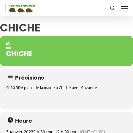
Skip
Men
to
search
main
CHICHE
content
05
JAN
CHICHE
Précisions
9h30 RDV place de la mairie à Chiché avec Suzanne
Heure
5 janvier 2023
9 h 30 min
-
12 h 00 min
(GMT+01:00)