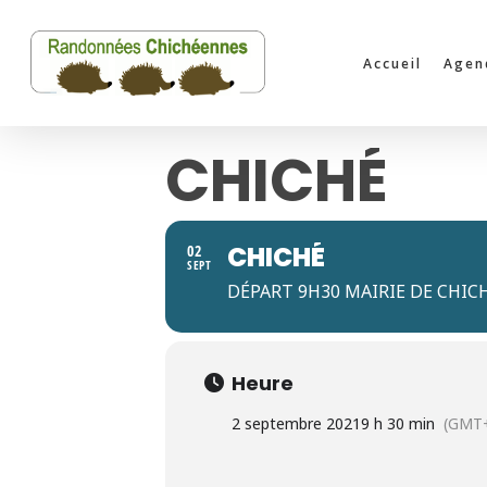
Skip
to
Accueil
Agen
main
content
CHICHÉ
CHICHÉ
02
SEPT
DÉPART 9H30 MAIRIE DE CHIC
Heure
2 septembre 2021
9 h 30 min
(GMT+