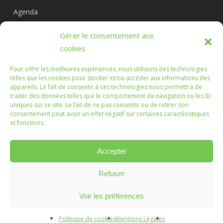
Agenda
Circuits
Gérer le consentement aux
L’association
cookies
Pour offrir les meilleures expériences, nous utilisons des technologies
telles que les cookies pour stocker et/ou accéder aux informations des
appareils. Le fait de consentir à ces technologies nous permettra de
Les Randonnées Chichéennes
traiter des données telles que le comportement de navigation ou les ID
uniques sur ce site. Le fait de ne pas consentir ou de retirer son
consentement peut avoir un effet négatif sur certaines caractéristiques
Que les marches que vous ferez, ou que nous ferons
et fonctions.
ensemble, soient l'occasion d'échanges enrichissants.
Accepter
Refuser
© 2026 Randonnées Chichéennes.
Mentions légales
Voir les préférences
Création :
Vanda Cipriano
Politique de cookies
Mentions Légales