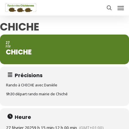
Skip
Men
to
search
main
CHICHE
content
27
FÉV
CHICHE
Précisions
Rando à CHICHE avec Danièle
9h30 départ rando mairie de Chiché
Heure
27 février 2025
9 h 15 min
-
12 h 00 min
(GMT+01:00)