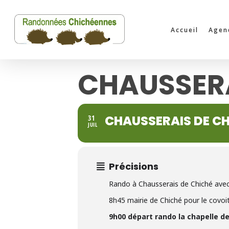
Skip
to
Accueil
Agen
main
content
CHAUSSERA
CHAUSSERAIS DE CH
31
JUIL
Précisions
Rando à Chausserais de Chiché ave
8h45 mairie de Chiché pour le covoi
9h00 départ rando la chapelle d