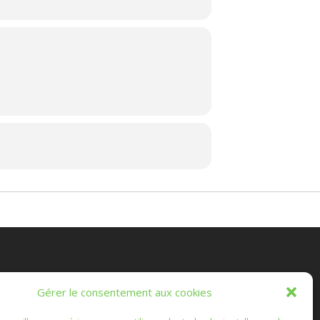
es Randonnées Chichéennes
Gérer le consentement aux cookies
e les marches que vous ferez, ou que nous ferons