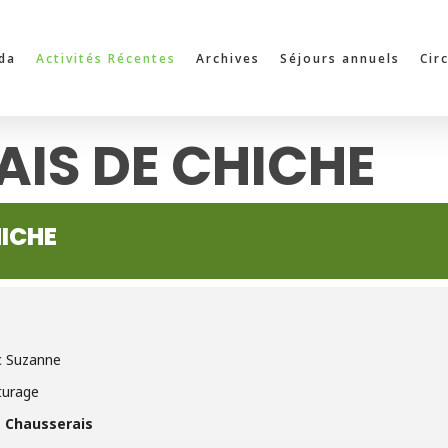
da
Activités Récentes
Archives
Séjours annuels
Cir
IS DE CHICHE
ICHE
c Suzanne
turage
e Chausserais