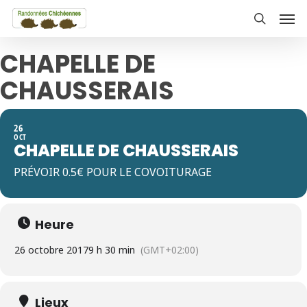
Skip
Men
to
search
main
CHAPELLE DE
content
CHAUSSERAIS
26
OCT
CHAPELLE DE CHAUSSERAIS
PRÉVOIR 0.5€ POUR LE COVOITURAGE
Heure
26 octobre 2017
9 h 30 min
(GMT+02:00)
Lieux