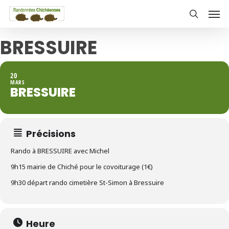
Skip
Men
to
search
main
BRESSUIRE
content
20
MARS
BRESSUIRE
Précisions
Rando à BRESSUIRE avec Michel
9h15 mairie de Chiché pour le covoiturage (1€)
9h30 départ rando cimetière St-Simon à Bressuire
Heure