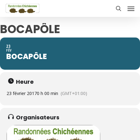
Skip
Men
to
search
main
BOCAPÔLE
content
23
FÉV
BOCAPÔLE
Heure
23 février 2017
0 h 00 min
(GMT+01:00)
Organisateurs