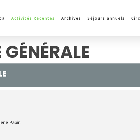
da
Activités Récentes
Archives
Séjours annuels
Cir
 GÉNÉRALE
LE
René Papin