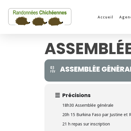
Skip
to
Accueil
Agen
main
content
ASSEMBLÉE
ASSEMBLÉE GÉNÉRA
03
FÉV
Précisions
18h30 Assemblée générale
20h 15 Burkina Faso par Justine et 
21 h repas sur inscription