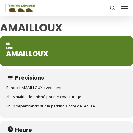
Skip
Men
to
search
main
AMAILLOUX
content
08
AOÛT
AMAILLOUX
Précisions
Rando à AMAILLOUX avec Henri
8h15 mairie de Chiché pour le covoiturage
8h30 départ rando sur le parking à côté de l’église
Heure