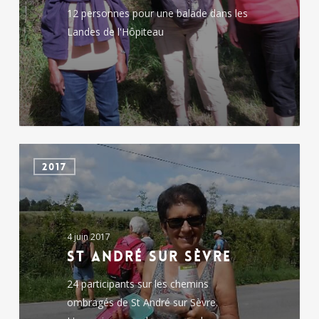
12 personnes pour une balade dans les
Landes de l'Hôpiteau
St
2017
André
sur
Sèvre
4 juin 2017
St André sur Sèvre
24 participants sur les chemins
ombragés de St André sur Sèvre.