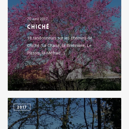
20 avril 2017
Chiché
18 randonneurs sur les chemins de
Chiché (La Chaise, la Bretinière, Le
Plessis, la Méfraie...).…
Saint
2017
Sauveur
de
Givre