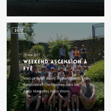
weekend
2017
Ascension
à
Fyé
28 mai 2017
weekend Ascension à
Fyé
Voici ce qu'en disent les participants Les
Randonnées Chichéennes dans les
Alpes Mancelles Nous étions…