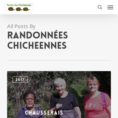
Skip
Men
to
search
main
content
All Posts By
Randonnées
Chicheennes
Chausserais
2017
8 juin 2017
Chausserais