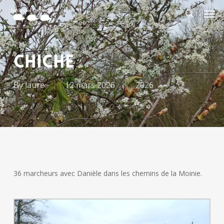
Skip
Men
to
search
main
content
CHICHE
By
laure
12 mars 2026
2026
36 marcheurs avec Danièle dans les chemins de la Moinie.