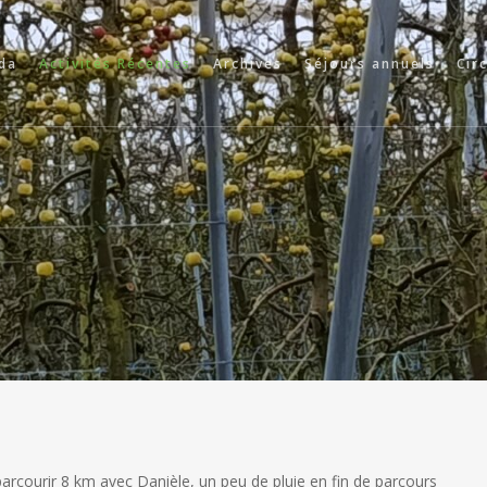
da
Activités Récentes
Archives
Séjours annuels
Cir
rcourir 8 km avec Danièle, un peu de pluie en fin de parcours