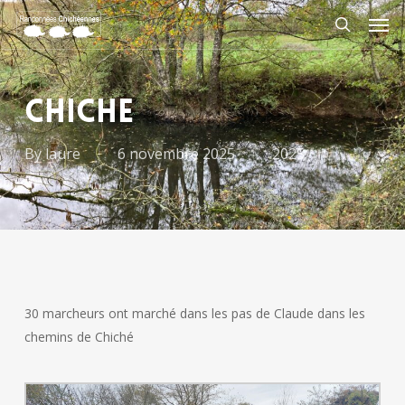
Skip
Men
to
search
main
content
CHICHE
By
laure
6 novembre 2025
2025
30 marcheurs ont marché dans les pas de Claude dans les
chemins de Chiché