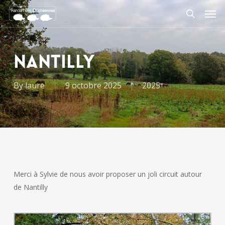
Skip
Men
to
search
main
content
NANTILLY
By
laure
9 octobre 2025
2025
Merci à Sylvie de nous avoir proposer un joli circuit autour
de Nantilly