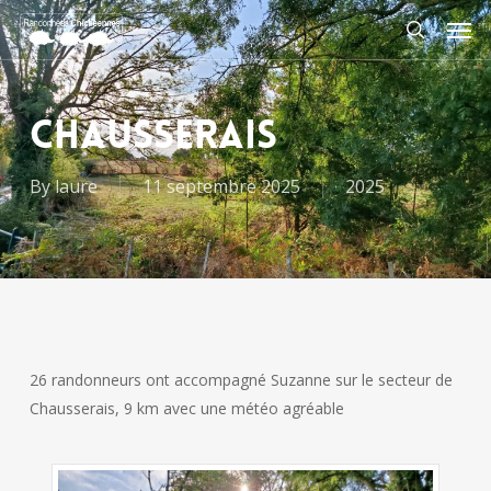
Skip
Men
to
search
main
content
CHAUSSERAIS
By
laure
11 septembre 2025
2025
26 randonneurs ont accompagné Suzanne sur le secteur de
Chausserais, 9 km avec une météo agréable