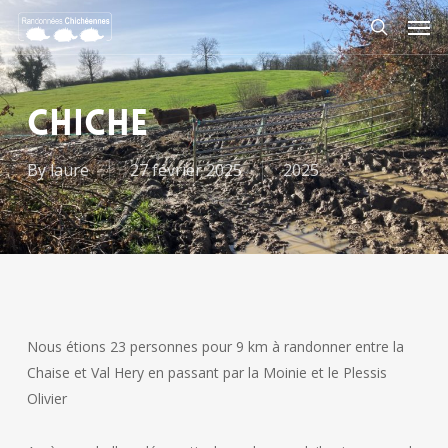
Skip
Men
to
search
main
content
CHICHE
By
laure
27 février 2025
2025
Nous étions 23 personnes pour 9 km à randonner entre la
Chaise et Val Hery en passant par la Moinie et le Plessis
Olivier