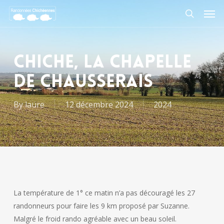
Skip
Men
to
search
main
content
CHICHE, LA CHAPELLE
DE CHAUSSERAIS
By
laure
12 décembre 2024
2024
La température de 1° ce matin n’a pas découragé les 27
randonneurs pour faire les 9 km proposé par Suzanne.
Malgré le froid rando agréable avec un beau soleil.