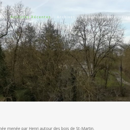
da
Activités Récentes
Archives
Séjours annuels
Cir
née menée par Henri autour des bois de St-Martin.