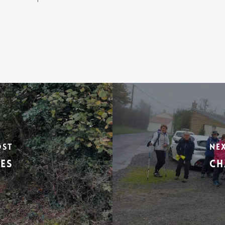
ost
Ne
ES
CH