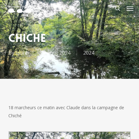
Skip
Men
to
search
main
content
CHICHE
By
laure
22 août 2024
2024
18 marcheurs ce matin avec Claude dans la campagne de
Chiché