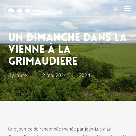
Skip
Men
to
search
main
content
un dimanche dans la
Vienne à LA
GRIMAUDIERE
By
laure
12 mai 2024
2024
Une journée de randonnée menée par Jean-Luc à La