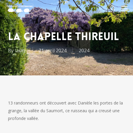
Skip
Men
to
search
main
content
LA CHAPELLE THIREUIL
By
laure
21 avril 2024
2024
13 randonneurs ont découvert avec Danièle les portes de la
grange, la vallée du Saumort, ce ruisseau qui a creusé une
profonde vallée.