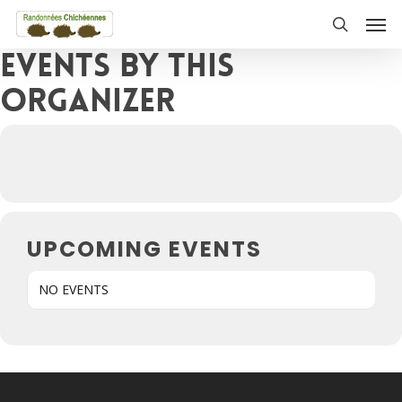
Skip
Men
to
search
Events by this
main
content
organizer
UPCOMING EVENTS
NO EVENTS