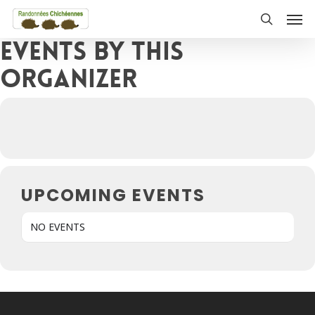
Skip
Men
to
search
Events by this
main
content
organizer
UPCOMING EVENTS
NO EVENTS