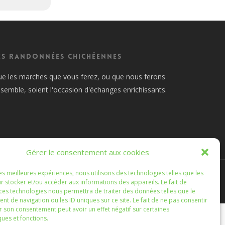
es Randonnées Chichéennes
e les marches que vous ferez, ou que nous ferons
semble, soient l'occasion d'échanges enrichissants.
Gérer le consentement aux cookies
les meilleures expériences, nous utilisons des technologies telles que les
r stocker et/ou accéder aux informations des appareils. Le fait de
 ces technologies nous permettra de traiter des données telles que le
 de navigation ou les ID uniques sur ce site. Le fait de ne pas consentir
r son consentement peut avoir un effet négatif sur certaines
ques et fonctions.