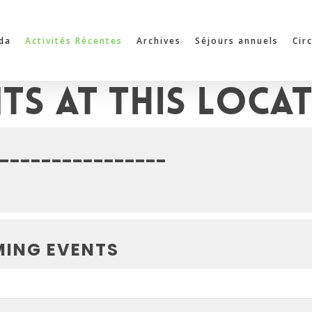
da
Activités Récentes
Archives
Séjours annuels
Cir
ts at this loca
----------------
ING EVENTS