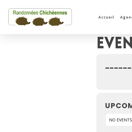
Skip
to
Accueil
Agen
main
content
Even
------
UPCOM
NO EVENTS