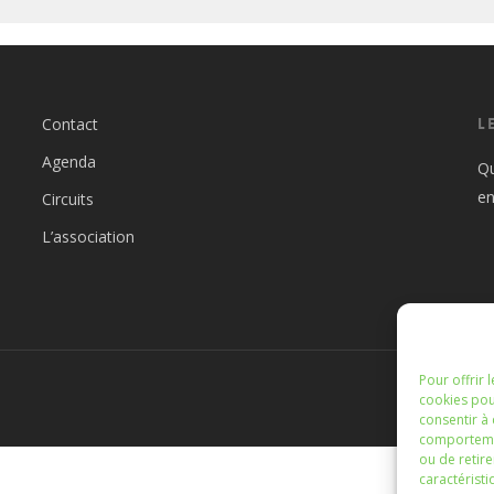
Contact
L
Agenda
Qu
en
Circuits
L’association
Pour offrir 
cookies pou
consentir à
comportement
ou de retire
caractéristi