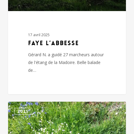
17 avril 2025
FAYE L’ABBESSE
Gérard N. a guidé 27 marcheurs autour
de l'étang de la Madoire. Belle balade
de…
un
2025
dimanche
à
FENERY